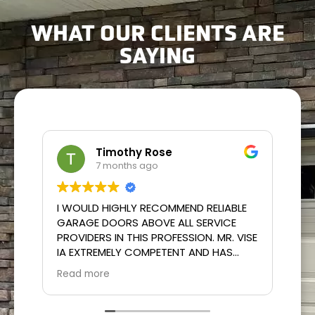
WHAT OUR CLIENTS ARE
SAYING
Timothy Rose
7 months ago
I WOULD HIGHLY RECOMMEND RELIABLE
Wo
GARAGE DOORS ABOVE ALL SERVICE
se
PROVIDERS IN THIS PROFESSION. MR. VISE
ver
IA EXTREMELY COMPETENT AND HAS
aw
INSURMOUNTABLE KNOWLEDGE OF HIS
Read more
CRAFT. HE'S VERY EXPEDIENT AND
THOROUGH AND VERY COURTEOUS IN
PROVIDING A VERY HIGH STANDARD OF